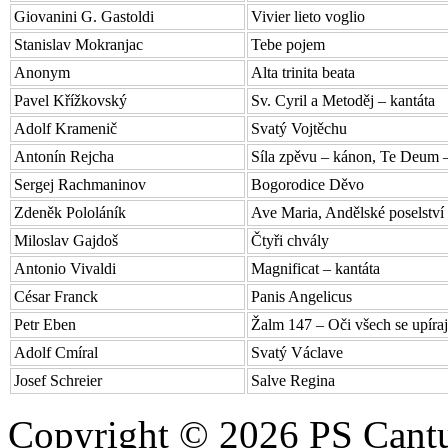
Giovanini G. Gastoldi
Vivier lieto voglio
Stanislav Mokranjac
Tebe pojem
Anonym
Alta trinita beata
Pavel Křížkovský
Sv. Cyril a Metoděj – kantáta
Adolf Kramenič
Svatý Vojtěchu
Antonín Rejcha
Síla zpěvu – kánon, Te Deum –
Sergej Rachmaninov
Bogorodice Děvo
Zdeněk Pololáník
Ave Maria, Andělské poselství
Miloslav Gajdoš
Čtyři chvály
Antonio Vivaldi
Magnificat – kantáta
César Franck
Panis Angelicus
Petr Eben
Žalm 147 – Oči všech se upíraj
Adolf Cmíral
Svatý Václave
Josef Schreier
Salve Regina
Copyright © 2026 PS Cantu