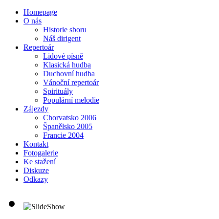
Homepage
O nás
Historie sboru
Náš dirigent
Repertoár
Lidové písně
Klasická hudba
Duchovní hudba
Vánoční repertoár
Spirituály
Populární melodie
Zájezdy
Chorvatsko 2006
Španělsko 2005
Francie 2004
Kontakt
Fotogalerie
Ke stažení
Diskuze
Odkazy