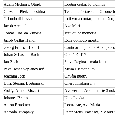
Adam Michna z Otrad.
Loutna česká, Io vicimus
Giovanni Pierl. Palestrina
Tenebrae factae sunt, O bone J
Orlando di Lasso
Io ti voria contar, Jubiiate Deo
Jacob Arcadelt
Ave Maria
Tomas Lud. da Vittoria
Jesu dulce memoria
Jacob Gallus Handl
Ecce qomodo moritur
Georg Fridrich Händl
Canticorum jubillo, Alleluja z 
Johan Sebastian Bach
Chorál č. 117
Jan Zach
Salve Regina – malá kantáta
Pavel Josef Vejvanovský
Missa Clamantium
Joachim Jeep
Chvála hudby
Dim. Stěpan. Bortňanskij
Cheruvimskaja č. 7
Wolfg. Amad. Mozart
Ave verum, Adoramus te 3 nok
Johanes Brams
Ukolébavka
Anton Bruckner
Locus iste, Ave Maria
Antonín Tučapský
Pater Meus, Pater mi, Živ buď