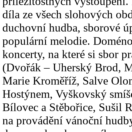
příležitostných vystoupení.
díla ze všech slohových obd
duchovní hudba, sborové úpr
populární melodie. Doménou
koncerty, na které si sbor p
(Dvořák – Uherský Brod, M
Marie Kroměříž, Salve Olom
Hostýnem, Vyškovský smíše
Bílovec a Stěbořice, Sušil 
na provádění vánoční hudby 