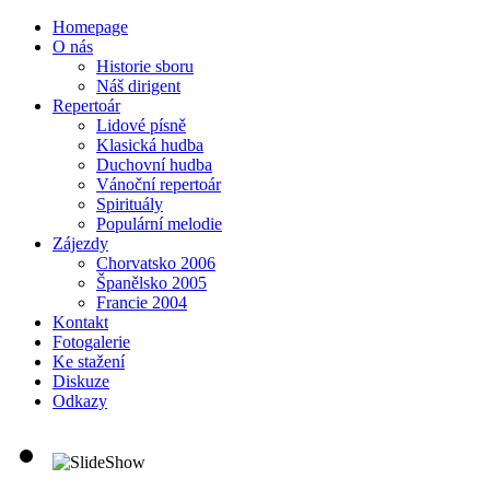
Homepage
O nás
Historie sboru
Náš dirigent
Repertoár
Lidové písně
Klasická hudba
Duchovní hudba
Vánoční repertoár
Spirituály
Populární melodie
Zájezdy
Chorvatsko 2006
Španělsko 2005
Francie 2004
Kontakt
Fotogalerie
Ke stažení
Diskuze
Odkazy