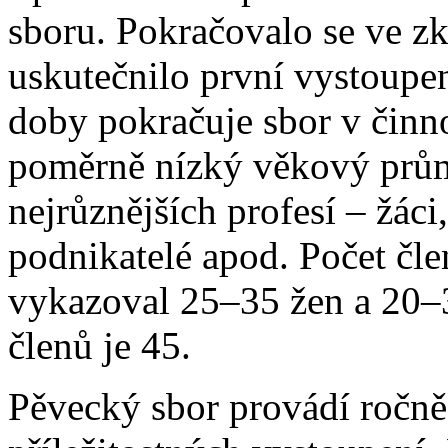
sboru. Pokračovalo se ve zk
uskutečnilo první vystoupen
doby pokračuje sbor v činno
poměrně nízký věkový prům
nejrůznějších profesí – žáci
podnikatelé apod. Počet čl
vykazoval 25–35 žen a 20–3
členů je 45.
Pěvecký sbor provádí ročně