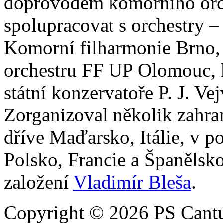
doprovodem komorního orc
spolupracovat s orchestry –
Komorní filharmonie Brno
orchestru FF UP Olomouc, k
státní konzervatoře P. J. V
Zorganizoval několik zahr
dříve Maďarsko, Itálie, v 
Polsko, Francie a Španělsko
založení
Vladimír Bleša
.
Copyright © 2026 PS Cantu